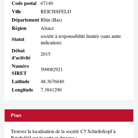
Code postal
67140
Ville
REICHSFELD
Département
Rhin (Bas)
Région
Alsace
société à responsabilité limitée (sans autre
Statut
indication)
Début
2015
d'activité
Numéro
509082921
SIRET
Latitude
48.3676040
Longitude
7.3841290
Plan
Trouvez la localisation de la société C5 Schieferkopf à
Reichsfeld sur la carte ci-dessous :