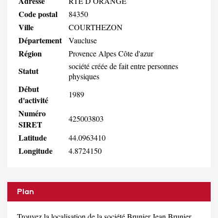
Adresse
RTE D ORANGE
Code postal
84350
Ville
COURTHEZON
Département
Vaucluse
Région
Provence Alpes Côte d'azur
société créée de fait entre personnes
Statut
physiques
Début
1989
d'activité
Numéro
425003803
SIRET
Latitude
44.0963410
Longitude
4.8724150
Plan
Trouvez la localisation de la société Brunier Jean Brunier