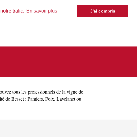
otre trafic.
En savoir plus
J'ai compris
rouvez tous les professionnels de la vigne de
ité de Besset :
Pamiers
,
Foix
,
Lavelanet
ou