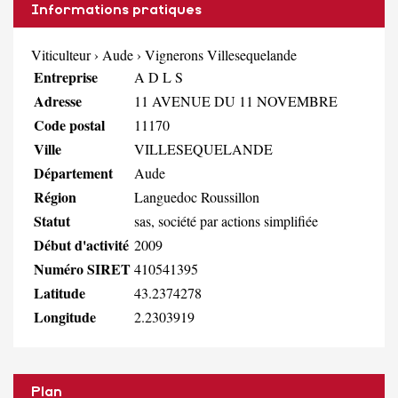
Informations pratiques
Viticulteur
›
Aude
›
Vignerons Villesequelande
Entreprise
A D L S
Adresse
11 AVENUE DU 11 NOVEMBRE
Code postal
11170
Ville
VILLESEQUELANDE
Département
Aude
Région
Languedoc Roussillon
Statut
sas, société par actions simplifiée
Début d'activité
2009
Numéro SIRET
410541395
Latitude
43.2374278
Longitude
2.2303919
Plan